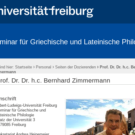
minar für Griechische und Lateinische Phil
›
›
›
ind hier:
Startseite
Personal
Seiten der Dozierenden
Prof. Dr. Dr. h.c. 
mermann
rof. Dr. Dr. h.c. Bernhard Zimmermann
nschrift
bert-Ludwigs-Universität Freiburg
minar für Griechische und
teinische Philologie
atz der Universität 3
79085 Freiburg
kretariat Andrea Heinemeier