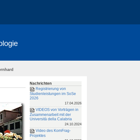
ologie
Bernhard
Nachrichten
Registrierung von
Studienleistungen im SoSe
2026
17.04.2026
VIDEOS von Vorträgen in
Zusammenarbeit mit der
Università della Calabria
24.10.2024
Video des KomFrag-
Projektes