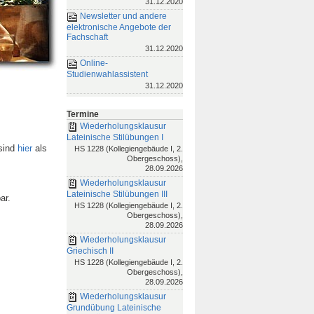
31.12.2020
Newsletter und andere
elektronische Angebote der
Fachschaft
31.12.2020
Online-
Studienwahlassistent
31.12.2020
Termine
Wiederholungsklausur
Lateinische Stilübungen I
 sind
hier
als
HS 1228 (Kollegiengebäude I, 2.
Obergeschoss),
28.09.2026
Wiederholungsklausur
Lateinische Stilübungen III
ar.
HS 1228 (Kollegiengebäude I, 2.
Obergeschoss),
28.09.2026
Wiederholungsklausur
Griechisch II
HS 1228 (Kollegiengebäude I, 2.
Obergeschoss),
28.09.2026
Wiederholungsklausur
Grundübung Lateinische