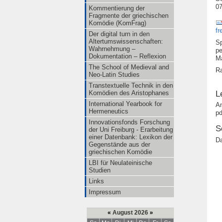
0
Kommentierung der
Fragmente der griechischen
Komödie (KomFrag)
fr
Der digital turn in den
Altertumswissenschaften:
Sp
Wahrnehmung –
pe
Dokumentation – Reflexion
Ma
The School of Medieval and
R
Neo-Latin Studies
Transtextuelle Technik in den
L
Komödien des Aristophanes
International Yearbook for
An
Hermeneutics
pd
Innovationsfonds Forschung
S
der Uni Freiburg - Erarbeitung
einer Datenbank: Lexikon der
Da
Gegenstände aus der
griechischen Komödie
LBI für Neulateinische
Studien
Links
Impressum
«
August 2026
»