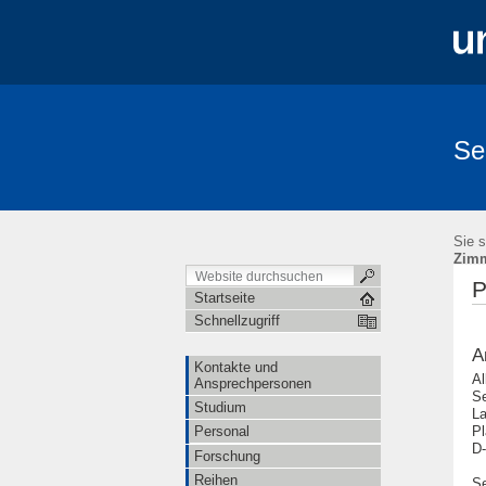
Se
Sie s
Zim
P
Startseite
Schnellzugriff
A
Kontakte und
Al
Ansprechpersonen
Se
Studium
La
Personal
Pl
D-
Forschung
Reihen
Se