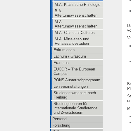
M.A. Klassische Philologie
B.A.
Altertumswissenschaften
M.A.
Da
Altertumswissenschaften
v
M.A. Classical Cultures
Vo
M.A. Mittelalter- und
Renaissancestudien
Exkursionen
Latinum / Graecum
Erasmus
EUCOR – The European
Campus
PONS Austauschprogramm
Be
Lehrveranstaltungen
Ph
Studienortswechsel nach
St
Freiburg
un
Studiengebühren für
internationale Studierende
Ma
und Zweitstudium
Personal
Forschung