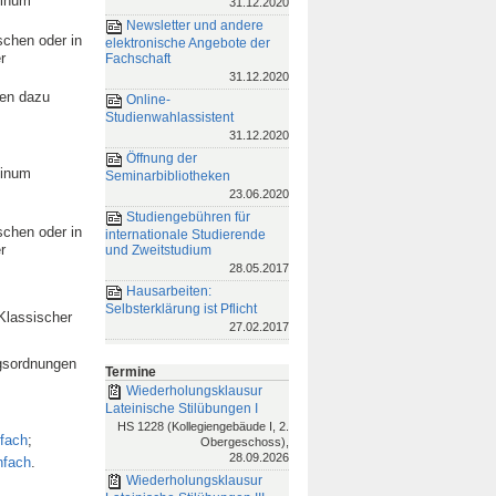
tinum
31.12.2020
Newsletter und andere
schen oder in
elektronische Angebote der
r
Fachschaft
31.12.2020
den dazu
Online-
Studienwahlassistent
31.12.2020
Öffnung der
tinum
Seminarbibliotheken
23.06.2020
Studiengebühren für
schen oder in
internationale Studierende
r
und Zweitstudium
28.05.2017
Hausarbeiten:
Selbsterklärung ist Pflicht
 Klassischer
27.02.2017
ngsordnungen
Termine
Wiederholungsklausur
Lateinische Stilübungen I
HS 1228 (Kollegiengebäude I, 2.
tfach
;
Obergeschoss),
28.09.2026
nfach
.
Wiederholungsklausur