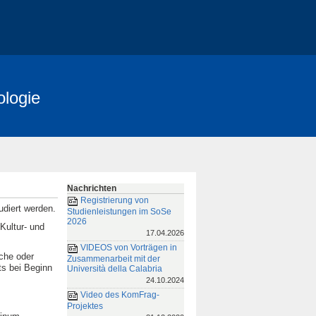
ologie
Nachrichten
Registrierung von
udiert werden.
Studienleistungen im SoSe
2026
Kultur- und
17.04.2026
VIDEOS von Vorträgen in
che oder
Zusammenarbeit mit der
ts bei Beginn
Università della Calabria
24.10.2024
Video des KomFrag-
Projektes