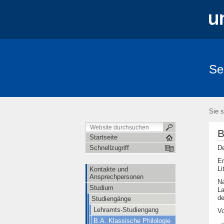
Se
Sie s
B
Startseite
De
Schnellzugriff
Er
Li
Kontakte und
Ansprechpersonen
Na
Studium
La
de
Studiengänge
Lehramts-Studiengang
Vo
B.A. Klassische Philologie