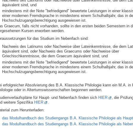
Nachweis des Latinums oder Nachweise über Lateinkenntnisse, die dem La
äquivalent sind, und
mindestens mit der Note "befriedigend" bewertete Leistungen in einer klassi
einer modernen Fremdsprache in mindestens einem Schulhalbjahr, das in de
Hochschulzugangs­berechtigung ausgewiesen ist.
s Graecum, falls nicht vorhanden, sollte in den ersten beiden Semestern in 
orgesehenen Kursen erworben werden.
raussetzungen für das Studium im Nebenfach sind:
Nachweis des Latinums oder Nachweise über Lateinkenntnisse, die dem La
äquivalent sind,
oder
Nachweis des Graecums oder Nachweise über
Griechischkenntnisse, die dem Graecum äqui­valent sind, und
mindestens mit der Note "befriedigend" bewertete Leistungen in einer klassi
einer modernen Fremdsprache in mindestens einem Schulhalbjahr, das in de
Hochschulzugangs­berechtigung ausgewiesen ist.
i erfolgreicher Absolvierung des B.A. Klassische Philologie kann ein M.A. in
ilologie oder in Altertumswissenschaften begonnen werden.
udienverlaufspläne für Haupt- und Nebenfach finden sich
HIER
, die Prüfu
d weitere Spezifika
HIER
.
terial zum Herunterladen:
das Modulhandbuch des Studiengangs B.A. Klassische Philologie als Haup
das Modulhandbuch des Studiengangs B.A. Klassische Philologie als Nebe