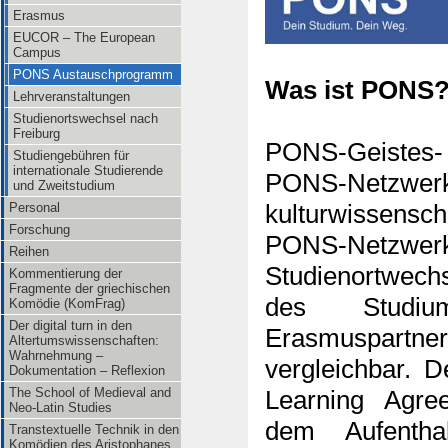
Erasmus
EUCOR – The European
Campus
PONS Austauschprogramm
Was ist PONS
Lehrveranstaltungen
Studienortswechsel nach
Freiburg
PONS-Geistes- 
Studiengebühren für
internationale Studierende
PONS-Netzwer
und Zweitstudium
Personal
kulturwissensc
Forschung
PONS-Netzwe
Reihen
Studienortwech
Kommentierung der
Fragmente der griechischen
des Stud
Komödie (KomFrag)
Der digital turn in den
Erasmuspartne
Altertumswissenschaften:
Wahrnehmung –
vergleichbar. 
Dokumentation – Reflexion
The School of Medieval and
Learning Agre
Neo-Latin Studies
dem Aufentha
Transtextuelle Technik in den
Komödien des Aristophanes