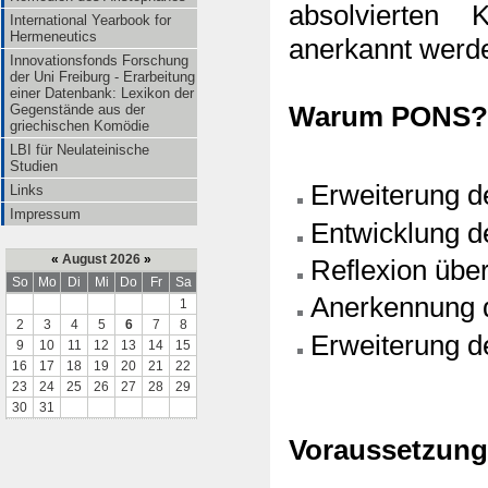
absolvierten
International Yearbook for
Hermeneutics
anerkannt werd
Innovationsfonds Forschung
der Uni Freiburg - Erarbeitung
einer Datenbank: Lexikon der
Gegenstände aus der
Warum PONS?
griechischen Komödie
LBI für Neulateinische
Studien
Erweiterung d
Links
Impressum
Entwicklung d
«
August 2026
»
Reflexion übe
So
Mo
Di
Mi
Do
Fr
Sa
Anerkennung d
1
2
3
4
5
6
7
8
Erweiterung d
9
10
11
12
13
14
15
16
17
18
19
20
21
22
23
24
25
26
27
28
29
30
31
Voraussetzun