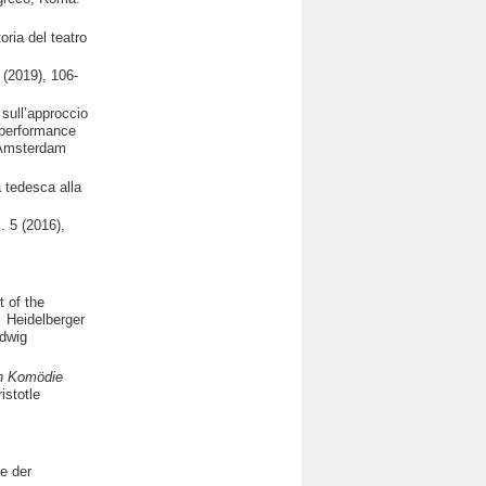
ria del teatro
(2019), 106-
 sull’approccio
e performance
, Amsterdam
a tedesca alla
. 5 (2016),
t of the
,
Heidelberger
udwig
en Komödie
istotle
e der