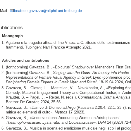
Mail:
beatrice.gavazza@altphil.uni-freiburg.de
ublications
Monograph
Agatone e la tragedia attica di fine V sec. a.C: Studio delle testimonianze
frammenti, Tübingen: Narr Francke Attempto 2021.
Articles and contributions
(forthcoming) Gavazza, B., «Epicurus’ Shadow over Menander’s First D
(forthcoming) Gavazza, B.,
Singing with the Gods: An Inquiry into Poetic
Representations of Female Ritual Agency in Greek Lyric
(conference proc
Deciphering Female Figures in Greek Myth and Ritual
, 18-19.04.2024, Osl
Gavazza, B.– Glaser, L. – Mastellari, V. – Novokhatko, A., «Exploring An
Comedy: Material Engagement Theory and Computational Tools», in Andr
Krautter, B. – Pagel, J. – Reiter, N. (eds.),
Computational Drama Analysis
Boston: De Gruyter, 2024, 35-56.
Gavazza, B., «L’arrivo di Dioniso ad Argo (Pausania 2.20.4, 22.1, 23.7): n
mitica ed elementi di culto»,
Mythos
17 (2023).
Gavazza, B., «Unconventional Accounting Women in Aristophanes’
Thesmophoriazusae
,
Lysistrata
, and
Ecclesiazusae
»,
DeM
14 (2023) 72–
Gavazza, B., Musica in scena ed erudizione musicale negli scolî al prolog