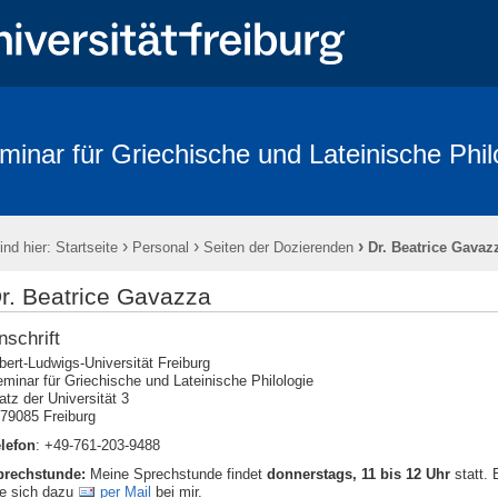
minar für Griechische und Lateinische Phil
›
›
›
ind hier:
Startseite
Personal
Seiten der Dozierenden
Dr. Beatrice Gavaz
r. Beatrice Gavazza
nschrift
bert-Ludwigs-Universität Freiburg
minar für Griechische und Lateinische Philologie
atz der Universität 3
79085 Freiburg
lefon
: +49-761-203-9488
prechstunde:
Meine Sprechstunde findet
donnerstags, 11 bis 12 Uhr
statt. 
e sich dazu
per Mail
bei mir.