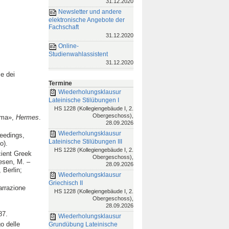
31.12.2020
Newsletter und andere
elektronische Angebote der
Fachschaft
31.12.2020
Online-
Studienwahlassistent
31.12.2020
 e dei
Termine
Wiederholungsklausur
Lateinische Stilübungen I
HS 1228 (Kollegiengebäude I, 2.
Obergeschoss),
rama»,
Hermes
.
28.09.2026
Wiederholungsklausur
eedings,
Lateinische Stilübungen III
o).
HS 1228 (Kollegiengebäude I, 2.
cient Greek
Obergeschoss),
esen, M. –
28.09.2026
, Berlin;
Wiederholungsklausur
Griechisch II
arrazione
HS 1228 (Kollegiengebäude I, 2.
Obergeschoss),
28.09.2026
87.
Wiederholungsklausur
o delle
Grundübung Lateinische