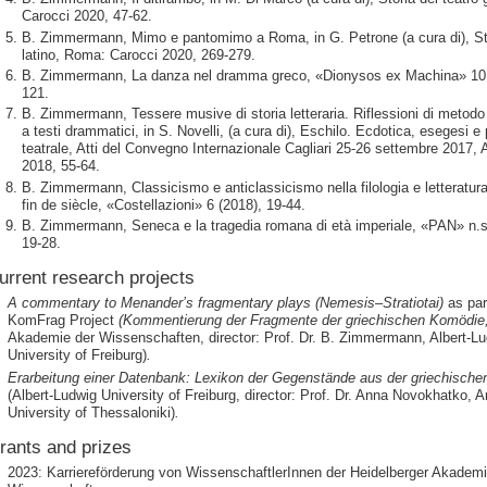
Carocci 2020, 47-62.
B. Zimmermann, Mimo e pantomimo a Roma, in G. Petrone (a cura di), Sto
latino, Roma: Carocci 2020, 269-279.
B. Zimmermann, La danza nel dramma greco, «Dionysos ex Machina» 10 
121.
B. Zimmermann, Tessere musive di storia letteraria. Riflessioni di metodo
a testi drammatici, in S. Novelli, (a cura di), Eschilo. Ecdotica, esegesi 
teatrale, Atti del Convegno Internazionale Cagliari 25-26 settembre 2017
2018, 55-64.
B. Zimmermann, Classicismo e anticlassicismo nella filologia e letteratur
fin de siècle, «Costellazioni» 6 (2018), 19-44.
B. Zimmermann, Seneca e la tragedia romana di età imperiale, «PAN» n.s
19-28.
urrent research projects
A commentary to Menander’s fragmentary plays (Nemesis–Stratiotai)
as par
KomFrag Project
(Kommentierung der Fragmente der griechischen Komödie
Akademie der Wissenschaften, director: Prof. Dr. B. Zimmermann, Albert-L
University of Freiburg)
.
Erarbeitung einer Datenbank: Lexikon der Gegenstände aus der griechisch
(Albert-Ludwig University of Freiburg, director: Prof. Dr. Anna Novokhatko, Ar
University of Thessaloniki)
.
rants and prizes
2023: Karriereförderung von WissenschaftlerInnen der Heidelberger Akademi