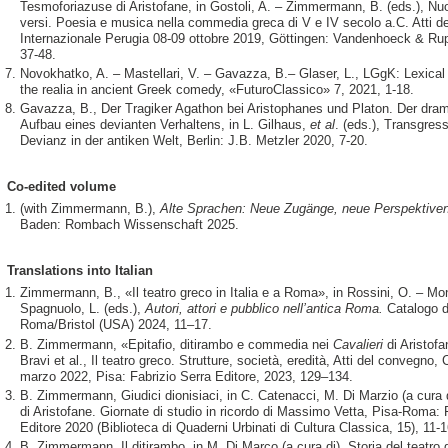
Tesmoforiazuse di Aristofane, in Gostoli, A. – Zimmermann, B. (eds.), Nu
versi. Poesia e musica nella commedia greca di V e IV secolo a.C. Atti 
Internazionale Perugia 08-09 ottobre 2019, Göttingen: Vandenhoeck & Ru
37-48.
Novokhatko, A. – Mastellari, V. – Gavazza, B.– Glaser, L., LGgK: Lexical
the realia in ancient Greek comedy, «FuturoClassico» 7, 2021, 1-18.
Gavazza, B., Der Tragiker Agathon bei Aristophanes und Platon. Der dra
Aufbau eines devianten Verhaltens, in L. Gilhaus,
et al
. (eds.), Transgres
Devianz in der antiken Welt, Berlin: J.B. Metzler 2020, 7-20.
Co-edited volume
(with Zimmermann, B.),
Alte Sprachen: Neue Zugänge, neue Perspektive
Baden: Rombach Wissenschaft 2025.
Translations into Italian
Zimmermann, B., «Il teatro greco in Italia e a Roma», in Rossini, O. – Mo
Spagnuolo, L. (eds.),
Autori, attori e pubblico nell’antica Roma.
Catalogo d
Roma/Bristol (USA) 2024, 11–17.
B. Zimmermann, «Epitafio, ditirambo e commedia nei
Cavalieri
di Aristofa
Bravi et al., Il teatro greco. Strutture, società, eredità, Atti del convegno, 
marzo 2022, Pisa: Fabrizio Serra Editore, 2023, 129–134.
B. Zimmermann, Giudici dionisiaci, in C. Catenacci, M. Di Marzio (a cura 
di Aristofane. Giornate di studio in ricordo di Massimo Vetta, Pisa-Roma: 
Editore 2020 (Biblioteca di Quaderni Urbinati di Cultura Classica, 15), 11-1
B. Zimmermann, Il ditirambo, in M. Di Marco (a cura di), Storia del teatro