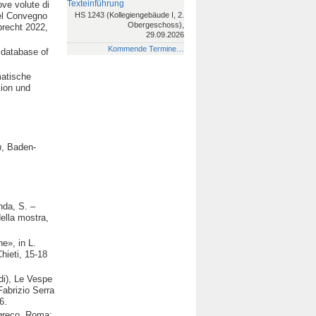
Texteinführung
ove volute di
del Convegno
HS 1243 (Kollegiengebäude I, 2.
Obergeschoss),
precht 2022,
29.09.2026
Kommende Termine…
 database of
matische
sion und
n
, Baden-
nda, S. –
ella mostra,
ne», in L.
Chieti, 15-18
di), Le Vespe
Fabrizio Serra
6.
 greco, Roma: