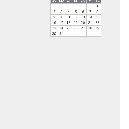
So
Mo
Di
Mi
Do
Fr
Sa
1
2
3
4
5
6
7
8
9
10
11
12
13
14
15
16
17
18
19
20
21
22
23
24
25
26
27
28
29
30
31