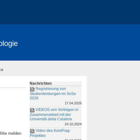
ologie
za
Nachrichten
Registrierung von
Studienleistungen im SoSe
2026
17.04.2026
VIDEOS von Vorträgen in
Zusammenarbeit mit der
Università della Calabria
24.10.2024
Video des KomFrag-
Bitte melden
Projektes