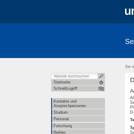
Se
Sie s
D
Startseite
Schnellzugriff
A
Al
Kontakte und
Se
Ansprechpersonen
Pl
D-
Studium
Personal
Te
Forschung
S
Reihen
Si