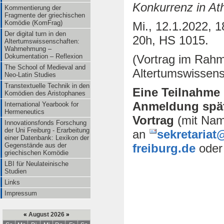
Konkurrenz in At
Kommentierung der
Fragmente der griechischen
Komödie (KomFrag)
Mi., 12.1.2022, 1
Der digital turn in den
20h, HS 1015.
Altertumswissenschaften:
Wahrnehmung –
(Vortrag im Rah
Dokumentation – Reflexion
The School of Medieval and
Altertumswissens
Neo-Latin Studies
Transtextuelle Technik in den
Eine Teilnahme 
Komödien des Aristophanes
Anmeldung spät
International Yearbook for
Hermeneutics
Vortrag
(mit Nam
Innovationsfonds Forschung
der Uni Freiburg - Erarbeitung
an
sekretariat
einer Datenbank: Lexikon der
freiburg.de
oder
Gegenstände aus der
griechischen Komödie
LBI für Neulateinische
Studien
Links
Impressum
«
August 2026
»