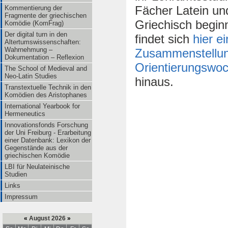
Fächer Latein un
Kommentierung der
Fragmente der griechischen
Griechisch begin
Komödie (KomFrag)
Der digital turn in den
findet sich
hier e
Altertumswissenschaften:
Wahrnehmung –
Zusammenstellung
Dokumentation – Reflexion
Orientierungswo
The School of Medieval and
Neo-Latin Studies
hinaus.
Transtextuelle Technik in den
Komödien des Aristophanes
International Yearbook for
Hermeneutics
Innovationsfonds Forschung
der Uni Freiburg - Erarbeitung
einer Datenbank: Lexikon der
Gegenstände aus der
griechischen Komödie
LBI für Neulateinische
Studien
Links
Impressum
«
August 2026
»