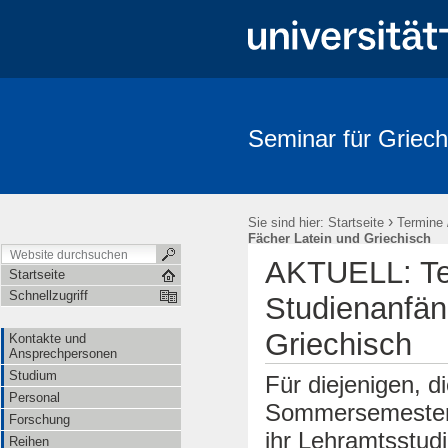
Seminar für Griech
›
Sie sind hier:
Startseite
Termine 
Fächer Latein und Griechisch
AKTUELL: Te
Startseite
Schnellzugriff
Studienanfän
Griechisch
Kontakte und
Ansprechpersonen
Studium
Für diejenigen, d
Personal
Sommersemester
Forschung
ihr Lehramtsstud
Reihen