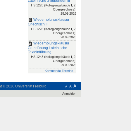
Lateinische Stilübungen III
HS 1228 (Kollegiengebäude I, 2.
Obergeschoss),
28.09.2026
Wiederholungsklausur
Griechisch II
HS 1228 (Kollegiengebäude I, 2.
Obergeschoss),
28.09.2026
Wiederholungsklausur
Grundübung Lateinische
Texteinführung
HS 1243 (Kollegiengebäude I, 2.
Obergeschoss),
29.09.2026
Kommende Termine…
A
ht © 2026
Universität Freiburg
A
A
Anmelden