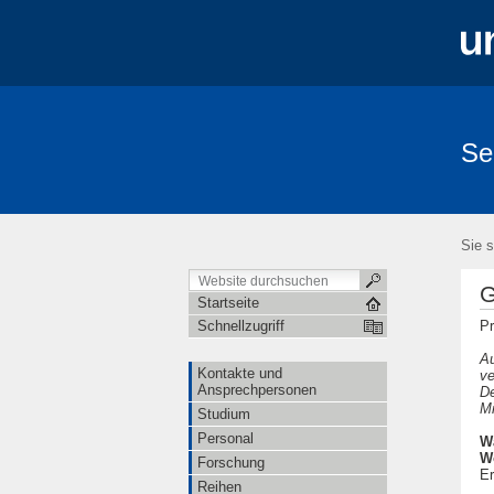
Se
Sie s
G
Startseite
Pr
Schnellzugriff
Au
Kontakte und
ve
Ansprechpersonen
De
Mi
Studium
Personal
W
W
Forschung
E
Reihen