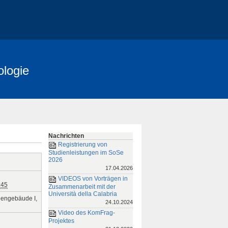
ologie
Nachrichten
Registrierung von
Studienleistungen im SoSe
2026
17.04.2026
VIDEOS von Vorträgen in
:45
Zusammenarbeit mit der
Università della Calabria
iengebäude I,
24.10.2024
Video des KomFrag-
Projektes