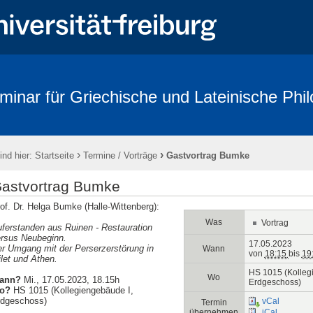
minar für Griechische und Lateinische Phil
›
›
ind hier:
Startseite
Termine / Vorträge
Gastvortrag Bumke
astvortrag Bumke
of. Dr. Helga Bumke (Halle-Wittenberg):
Was
Vortrag
ferstanden aus Ruinen - Restauration
rsus Neubeginn.
17.05.2023
r Umgang mit der Perserzerstörung in
Wann
von
18:15
bis
19
let und Athen.
HS 1015 (Kolleg
Wo
ann?
Mi., 17.05.2023, 18.15h
Erdgeschoss)
o?
HS 1015 (Kollegiengebäude I,
rdgeschoss)
vCal
Termin
übernehmen
iCal