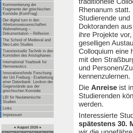
traditionelle Coll
Kommentierung der
Rhenanum statt.
Fragmente der griechischen
Komödie (KomFrag)
Studierende und
Der digital turn in den
Doktoranden aus 
Altertumswissenschaften:
Wahrnehmung –
ihre Projekte vor
Dokumentation – Reflexion
The School of Medieval and
geselligen Austau
Neo-Latin Studies
Colloquium eine 
Transtextuelle Technik in den
Komödien des Aristophanes
mit den Straßbur
International Yearbook for
und Personen/Zu
Hermeneutics
Innovationsfonds Forschung
kennenzulernen.
der Uni Freiburg - Erarbeitung
einer Datenbank: Lexikon der
Die
Anreise
ist i
Gegenstände aus der
griechischen Komödie
Studierenden kön
LBI für Neulateinische
Studien
werden.
Links
Interessierte St
Impressum
spätestens 30. 
«
August 2026
»
wir die ungefähr