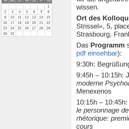
So
Mo
Di
Mi
Do
Fr
Sa
wissen.
1
2
3
4
5
6
7
8
Ort des Kolloq
9
10
11
12
13
14
15
16
17
18
19
20
21
22
Strissel», 5, pla
23
24
25
26
27
28
29
Strasbourg, Fran
30
31
Das
Programm
s
pdf einsehbar
):
9:30h: Begrüßung
9:45h – 10:15h: 
moderne Psycho
Menexenos
10:15h – 10:45h
le personnage de 
rhétorique: premi
cours