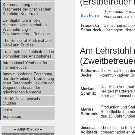
(Erstbetreuer 
Kommentierung der
Fragmente der griechischen
„
Episcopus et mar
Komödie (KomFrag)
Eva Ferro
Verona und sein Tr
Der digital turn in den
Altertumswissenschaften:
Franziska
Die alchemistisch
Wahrnehmung –
Schaudeck
Überlingen: Histo
Dokumentation – Reflexion
The School of Medieval and
Neo-Latin Studies
Am Lehrstuhl 
Transtextuelle Technik in den
Komödien des Aristophanes
(Zweitbetreuer
International Yearbook for
Hermeneutics
Katharina
Die Entwicklung der
Innovationsfonds Forschung
Jeckel
kommunikativen Stru
der Uni Freiburg - Erarbeitung
einer Datenbank: Lexikon der
Das Buch vom heilig
Gegenstände aus der
Markus
heiligen martterers 
griechischen Komödie
Schmitz
einer alemannische
LBI für Neulateinische
Studien
Produktion und Stat
Marius
Links
Schriftlichkeit in 
Schramke
des 15. Jahrhunder
Impressum
Jessica
Theologische Impli
«
August 2026
»
Vollstädt
condamnation et réh