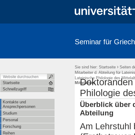
Seminar für Griech
›
Sie sind hier:
Startseite
Seiten d
Mitarbeiter d. Abteilung für Lateini
Lateinische Philologie des Mittelal
Doktoranden d
Startseite
Mittelalters
Schnellzugriff
Philologie de
Kontakte und
Überblick über 
Ansprechpersonen
Abteilung
Studium
Personal
Am Lehrstuhl 
Forschung
Reihen