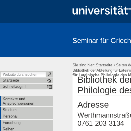
Seminar für Griech
›
Sie sind hier:
Startseite
Seiten d
Bibliothek der Abteilung für Latein
für Lateinische Philologie des Mi
Bibliothek de
Startseite
Schnellzugriff
Philologie de
Kontakte und
Adresse
Ansprechpersonen
Studium
Werthmannstraße 
Personal
0761-203-3134
Forschung
Reihen