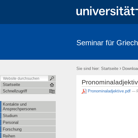
Seminar für Griech
›
Sie sind hier:
Startseite
Downloa
Pronominaladjekti
Startseite
Pronominaladjektive.pdf
Schnellzugriff
— P
Kontakte und
Ansprechpersonen
Studium
Personal
Forschung
Reihen