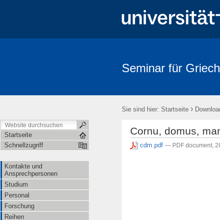
Seminar für Griech
›
Sie sind hier:
Startseite
Downloa
Cornu, domus, ma
Startseite
cdm.pdf
Schnellzugriff
— PDF document, 2
Kontakte und
Ansprechpersonen
Studium
Personal
Forschung
Reihen