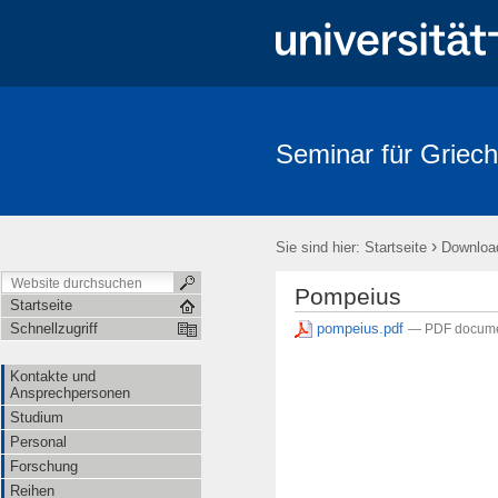
Seminar für Griech
›
Sie sind hier:
Startseite
Downloa
Pompeius
Startseite
pompeius.pdf
Schnellzugriff
— PDF docume
Kontakte und
Ansprechpersonen
Studium
Personal
Forschung
Reihen