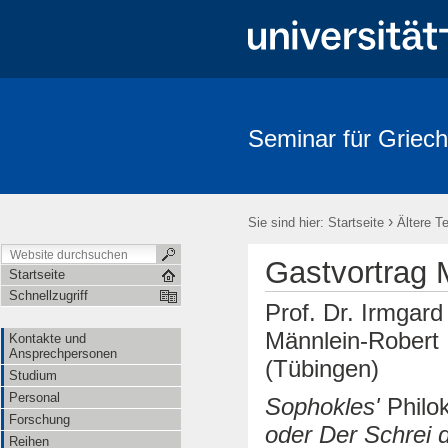
Seminar für Griech
›
Sie sind hier:
Startseite
Ältere T
Gastvortrag 
Startseite
Schnellzugriff
Prof. Dr. Irmgard
Männlein-Robert
Kontakte und
Ansprechpersonen
(Tübingen)
Studium
Personal
Sophokles'
Philok
Forschung
oder Der Schrei 
Reihen