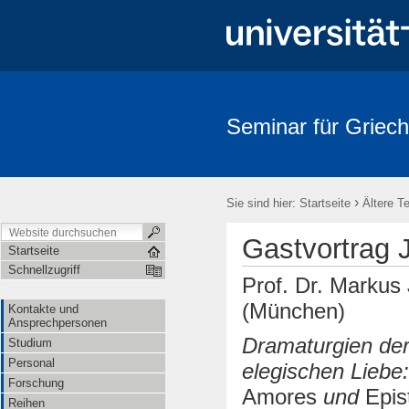
Seminar für Griech
›
Sie sind hier:
Startseite
Ältere T
Gastvortrag 
Startseite
Schnellzugriff
Prof. Dr. Markus
(München)
Kontakte und
Ansprechpersonen
Dramaturgien de
Studium
Personal
elegischen Liebe
Forschung
Amores
und
Epis
Reihen