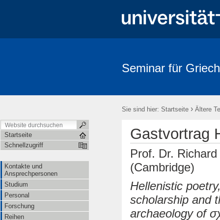
Seminar für Griech
›
Sie sind hier:
Startseite
Ältere T
Gastvortrag 
Startseite
Schnellzugriff
Prof. Dr. Richard
(Cambridge)
Kontakte und
Ansprechpersonen
Hellenistic poetry
Studium
Personal
scholarship and 
Forschung
archaeology of σ
Reihen