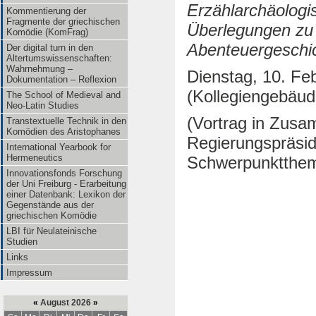
Erzählarchäologi
Kommentierung der
Fragmente der griechischen
Überlegungen zu
Komödie (KomFrag)
Abenteuergeschi
Der digital turn in den
Altertumswissenschaften:
Wahrnehmung –
Dienstag, 10. Feb
Dokumentation – Reflexion
(Kollegiengebäud
The School of Medieval and
Neo-Latin Studies
(Vortrag in Zusa
Transtextuelle Technik in den
Komödien des Aristophanes
Regierungspräsid
International Yearbook for
Hermeneutics
Schwerpunktthema
Innovationsfonds Forschung
der Uni Freiburg - Erarbeitung
einer Datenbank: Lexikon der
Gegenstände aus der
griechischen Komödie
LBI für Neulateinische
Studien
Links
Impressum
«
August 2026
»