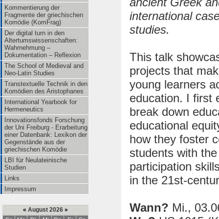
ancient Greek an
Kommentierung der
international cas
Fragmente der griechischen
Komödie (KomFrag)
studies.
Der digital turn in den
Altertumswissenschaften:
Wahrnehmung –
This talk showcas
Dokumentation – Reflexion
The School of Medieval and
projects that mak
Neo-Latin Studies
young learners a
Transtextuelle Technik in den
Komödien des Aristophanes
education. I first
International Yearbook for
break down educat
Hermeneutics
Innovationsfonds Forschung
educational equity
der Uni Freiburg - Erarbeitung
einer Datenbank: Lexikon der
how they foster c
Gegenstände aus der
griechischen Komödie
students with the
LBI für Neulateinische
participation skil
Studien
in the 21st-centu
Links
Impressum
Wann?
Mi., 03.0
«
August 2026
»