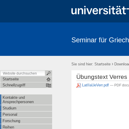
Seminar für Griech
›
Sie sind hier:
Startseite
Downloa
Übungstext Verres
Startseite
LatIIaUeVerr.pdf
Schnellzugriff
— PDF docu
Kontakte und
Ansprechpersonen
Studium
Personal
Forschung
Reihen